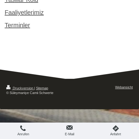
Faaliyetlerimiz
Terminler
Webansicht
Druckversion
|
Sitemap
© Süleymaniye Camii Schwerte
Anrufen
E-Mail
Anfahrt