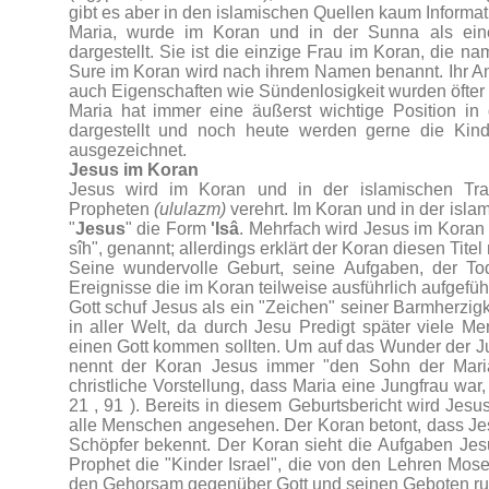
gibt es aber in den islamischen Quellen kaum Informa
Maria, wurde im Koran und in der Sunna als eine
dargestellt. Sie ist die einzige Frau im Koran, die na
Sure im Koran wird nach ihrem Namen benannt. Ihr An
auch Eigenschaften wie Sündenlosigkeit wurden öfter 
Maria hat immer eine äußerst wichtige Position in 
dargestellt und noch heute werden gerne die K
ausgezeichnet.
Jesus im Koran
Jesus wird im Koran und in der islamischen Trad
Propheten
(ululazm)
verehrt. Im Koran und in der isla
"
Jesus
" die Form
'Isâ
. Mehrfach wird Jesus im Koran
sîh", genannt; allerdings erklärt der Koran diesen Titel 
Seine wundervolle Geburt, seine Aufgaben, der To
Ereignisse die im Koran teilweise ausführlich aufgefüh
Gott schuf Jesus als ein "Zeichen" seiner Barmherzi
in aller Welt, da durch Jesu Predigt später viele
einen Gott kommen sollten. Um auf das Wunder der J
nennt der Koran Jesus immer "den Sohn der Maria
christliche Vorstellung, dass Maria eine Jungfrau war,
21 , 91 ). Bereits in diesem Geburtsbericht wird Jes
alle Menschen angesehen. Der Koran betont, dass Jes
Schöpfer bekennt. Der Koran sieht die Aufgaben Jesu
Prophet die "Kinder Israel", die von den Lehren Mose
den Gehorsam gegenüber Gott und seinen Geboten ruf