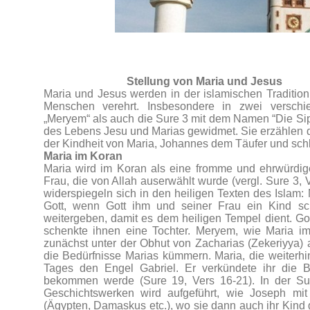
Stellung von Maria und Jesus
Maria und Jesus werden in der islamischen Traditio
Menschen verehrt. Insbesondere in zwei versch
„Meryem“ als auch die Sure 3 mit dem Namen “Die Si
des Lebens Jesu und Marias gewidmet. Sie erzählen d
der Kindheit von Maria, Johannes dem Täufer und schl
Maria im Koran
Maria wird im Koran als eine fromme und ehrwürdige 
Frau, die von Allah auserwählt wurde (vergl. Sure 3,
widerspiegeln sich in den heiligen Texten des Islam:
Gott, wenn Gott ihm und seiner Frau ein Kind s
weitergeben, damit es dem heiligen Tempel dient. G
schenkte ihnen eine Tochter. Meryem, wie Maria i
zunächst unter der Obhut von Zacharias (Zekeriyya) a
die Bedürfnisse Marias kümmern. Maria, die weiterhin
Tages den Engel Gabriel. Er verkündete ihr die B
bekommen werde (Sure 19, Vers 16-21). In der Su
Geschichtswerken wird aufgeführt, wie Joseph mit
(Ägypten, Damaskus etc.), wo sie dann auch ihr Kind