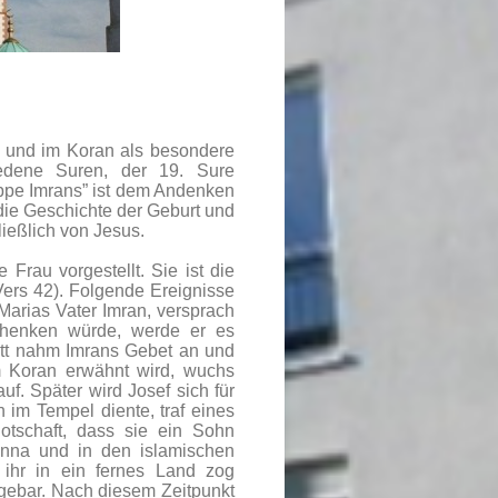
n und im Koran als besondere
iedene Suren, der 19. Sure
ppe Imrans” ist dem Andenken
ie Geschichte der Geburt und
ießlich von Jesus.
Frau vorgestellt. Sie ist die
 Vers 42). Folgende Ereignisse
 Marias Vater Imran, versprach
chenken würde, werde er es
ott nahm Imrans Gebet an und
m Koran erwähnt wird, wuchs
uf. Später wird Josef sich für
 im Tempel diente, traf eines
otschaft, dass sie ein Sohn
nna und in den islamischen
 ihr in ein fernes Land zog
 gebar. Nach diesem Zeitpunkt