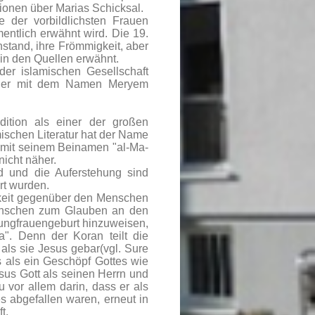
tionen über Marias Schicksal.
 der vorbildlichsten Frauen
mentlich erwähnt wird. Die 19.
stand, ihre Frömmigkeit, aber
in den Quellen erwähnt.
der islamischen Gesellschaft
inder mit dem Namen Meryem
ition als einer der großen
mischen Literatur hat der Name
 mit seinem Beinamen "al-Ma-
nicht näher.
d und die Auferstehung sind
rt wurden.
gkeit gegenüber den Menschen
 Menschen zum Glauben an den
ungfrauengeburt hinzuweisen,
". Denn der Koran teilt die
 als sie Jesus gebar(vgl. Sure
us als ein Geschöpf Gottes wie
us Gott als seinen Herrn und
 vor allem darin, dass er als
s abgefallen waren, erneut in
t.